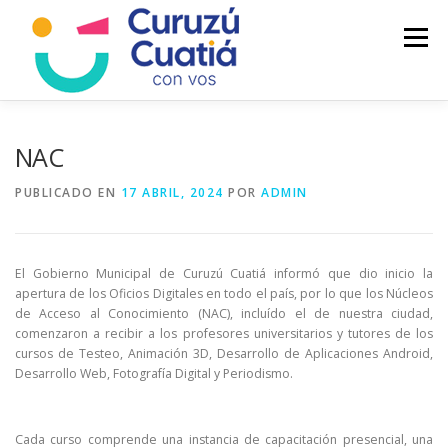
Saltar
al
Menú
contenido
LA CIUDAD
MUNICIPIO
NOTICIAS
NAC
PUBLICADO EN
17 ABRIL, 2024
POR
ADMIN
AUTOGESTION
HCD
CALENDARIO FISCAL
El Gobierno Municipal de Curuzú Cuatiá informó que dio inicio la
apertura de los Oficios Digitales en todo el país, por lo que los Núcleos
de Acceso al Conocimiento (NAC), incluído el de nuestra ciudad,
comenzaron a recibir a los profesores universitarios y tutores de los
cursos de Testeo, Animación 3D, Desarrollo de Aplicaciones Android,
Desarrollo Web, Fotografía Digital y Periodismo.
Cada curso comprende una instancia de capacitación presencial, una