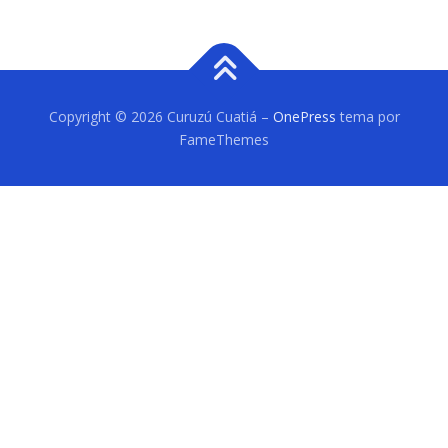
Copyright © 2026 Curuzú Cuatiá
–
OnePress
tema por
FameThemes