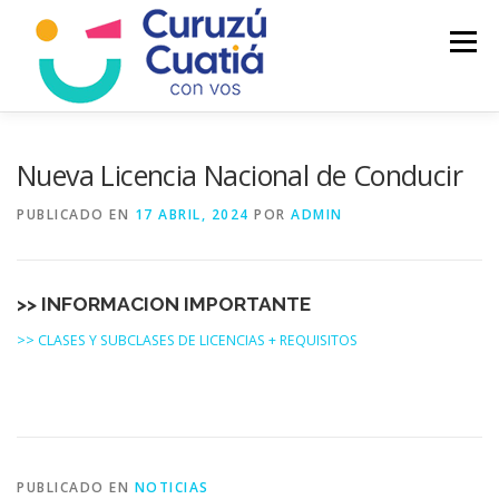
Saltar
al
Menú
contenido
LA CIUDAD
MUNICIPIO
NOTICIAS
Nueva Licencia Nacional de Conducir
PUBLICADO EN
17 ABRIL, 2024
POR
ADMIN
AUTOGESTION
HCD
CALENDARIO FISCAL
>> INFORMACION IMPORTANTE
>> CLASES Y SUBCLASES DE LICENCIAS + REQUISITOS
PUBLICADO EN
NOTICIAS