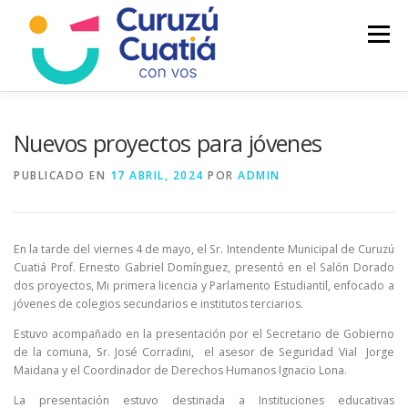
Saltar
al
Menú
contenido
LA CIUDAD
MUNICIPIO
NOTICIAS
Nuevos proyectos para jóvenes
PUBLICADO EN
17 ABRIL, 2024
POR
ADMIN
AUTOGESTION
HCD
CALENDARIO FISCAL
En la tarde del viernes 4 de mayo, el Sr. Intendente Municipal de Curuzú
Cuatiá Prof. Ernesto Gabriel Domínguez, presentó en el Salón Dorado
dos proyectos, Mi primera licencia y Parlamento Estudiantil, enfocado a
jóvenes de colegios secundarios e institutos terciarios.
Estuvo acompañado en la presentación por el Secretario de Gobierno
de la comuna, Sr. José Corradini, el asesor de Seguridad Vial Jorge
Maidana y el Coordinador de Derechos Humanos Ignacio Lona.
La presentación estuvo destinada a Instituciones educativas