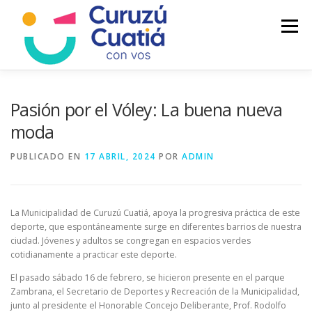
Saltar
al
Menú
contenido
LA CIUDAD
MUNICIPIO
NOTICIAS
Pasión por el Vóley: La buena nueva
moda
AUTOGESTION
HCD
CALENDARIO FISCAL
PUBLICADO EN
17 ABRIL, 2024
POR
ADMIN
La Municipalidad de Curuzú Cuatiá, apoya la progresiva práctica de este
deporte, que espontáneamente surge en diferentes barrios de nuestra
ciudad. Jóvenes y adultos se congregan en espacios verdes
cotidianamente a practicar este deporte.
El pasado sábado 16 de febrero, se hicieron presente en el parque
Zambrana, el Secretario de Deportes y Recreación de la Municipalidad,
junto al presidente el Honorable Concejo Deliberante, Prof. Rodolfo