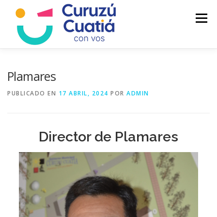
Saltar
al
Menú
contenido
LA CIUDAD
MUNICIPIO
NOTICIAS
Plamares
PUBLICADO EN
17 ABRIL, 2024
POR
ADMIN
AUTOGESTION
HCD
CALENDARIO FISCAL
Director de Plamares