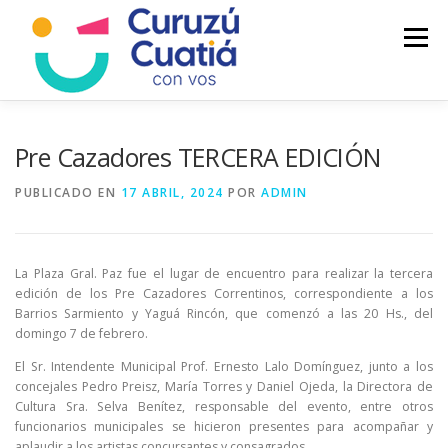
Saltar
al
Menú
contenido
LA CIUDAD
MUNICIPIO
NOTICIAS
Pre Cazadores TERCERA EDICIÓN
PUBLICADO EN
17 ABRIL, 2024
POR
ADMIN
AUTOGESTION
HCD
CALENDARIO FISCAL
La Plaza Gral. Paz fue el lugar de encuentro para realizar la tercera
edición de los Pre Cazadores Correntinos, correspondiente a los
Barrios Sarmiento y Yaguá Rincón, que comenzó a las 20 Hs., del
domingo 7 de febrero.
El Sr. Intendente Municipal Prof. Ernesto Lalo Domínguez, junto a los
concejales Pedro Preisz, María Torres y Daniel Ojeda, la Directora de
Cultura Sra. Selva Benítez, responsable del evento, entre otros
funcionarios municipales se hicieron presentes para acompañar y
aplaudir a los artistas concursantes y consagrados.