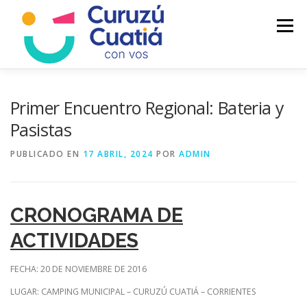
Saltar
al
Menú
contenido
LA CIUDAD
MUNICIPIO
NOTICIAS
Primer Encuentro Regional: Bateria y
Pasistas
AUTOGESTION
HCD
CALENDARIO FISCAL
PUBLICADO EN
17 ABRIL, 2024
POR
ADMIN
CRONOGRAMA DE
ACTIVIDADES
FECHA: 20 DE NOVIEMBRE DE 2016
LUGAR: CAMPING MUNICIPAL – CURUZÚ CUATIÁ – CORRIENTES