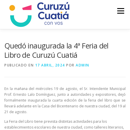
Saltar
al
Menú
contenido
LA CIUDAD
MUNICIPIO
NOTICIAS
Quedó inaugurada la 4ª Feria del
Libro de Curuzú Cuatiá
AUTOGESTION
HCD
CALENDARIO FISCAL
PUBLICADO EN
17 ABRIL, 2024
POR
ADMIN
En la mañana del miércoles 19 de agosto, el Sr. Intendente Municipal
Prof. Ernesto Lalo Domínguez, junto a autoridades y expositores, dejó
formalmente inaugurada la cuarta edición de la feria del libro que se
llevará adelante en la Casa del Bicentenario de nuestra ciudad, del 19 al
21 de agosto.
La Feria del Libro tiene prevista distintas actividades para los
establecimientos escolares de nuestra ciudad, como talleres literarios,