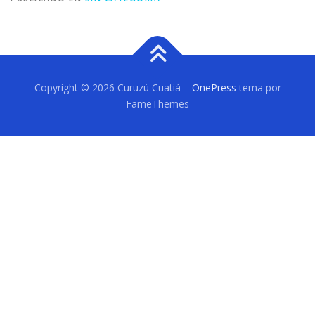
Copyright © 2026 Curuzú Cuatiá
–
OnePress
tema por
FameThemes