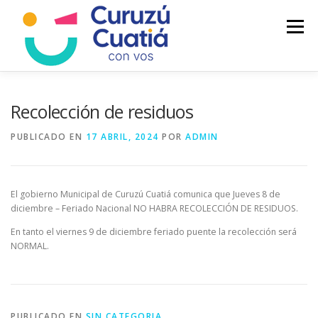
Saltar
al
Menú
contenido
LA CIUDAD
MUNICIPIO
NOTICIAS
Recolección de residuos
PUBLICADO EN
17 ABRIL, 2024
POR
ADMIN
AUTOGESTION
HCD
CALENDARIO FISCAL
El gobierno Municipal de Curuzú Cuatiá comunica que Jueves 8 de
diciembre – Feriado Nacional NO HABRA RECOLECCIÓN DE RESIDUOS.
En tanto el viernes 9 de diciembre feriado puente la recolección será
NORMAL.
PUBLICADO EN
SIN CATEGORIA