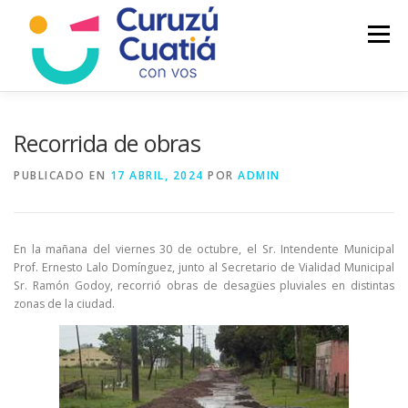
Saltar
al
Menú
contenido
LA CIUDAD
MUNICIPIO
NOTICIAS
Recorrida de obras
PUBLICADO EN
17 ABRIL, 2024
POR
ADMIN
AUTOGESTION
HCD
CALENDARIO FISCAL
En la mañana del viernes 30 de octubre, el Sr. Intendente Municipal
Prof. Ernesto Lalo Domínguez, junto al Secretario de Vialidad Municipal
Sr. Ramón Godoy, recorrió obras de desagües pluviales en distintas
zonas de la ciudad.