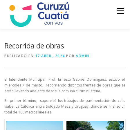
Saltar
al
Menú
contenido
LA CIUDAD
MUNICIPIO
NOTICIAS
Recorrida de obras
PUBLICADO EN
17 ABRIL, 2024
POR
ADMIN
AUTOGESTION
HCD
CALENDARIO FISCAL
El Intendente Municipal Prof. Ernesto Gabriel Domínguez, estuvo el
miércoles 7 de marzo, recorriendo distintos frentes de obras que se
están llevando adelante desde la comuna curuzucuateña.
En primer término, supervisó los trabajos de pavimentación de calle
Isabel La Católica entre Soldado Meza y Uruguay, donde se finalizó un
total de 100 metros lineales.