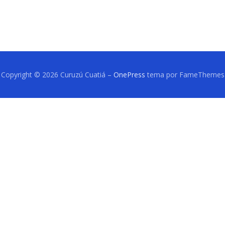
Copyright © 2026 Curuzú Cuatiá
–
OnePress
tema por FameThemes