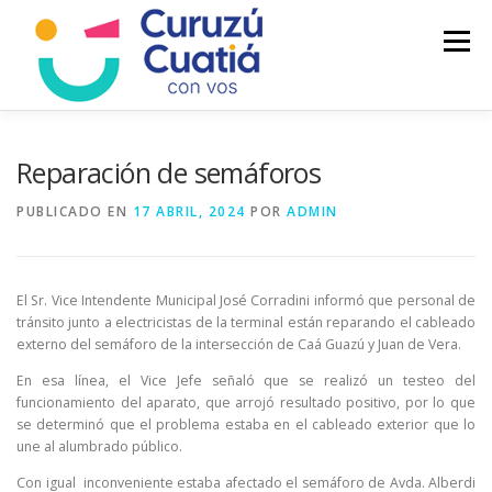
Saltar
al
Menú
contenido
LA CIUDAD
MUNICIPIO
NOTICIAS
Reparación de semáforos
PUBLICADO EN
17 ABRIL, 2024
POR
ADMIN
AUTOGESTION
HCD
CALENDARIO FISCAL
El Sr. Vice Intendente Municipal José Corradini informó que personal de
tránsito junto a electricistas de la terminal están reparando el cableado
externo del semáforo de la intersección de Caá Guazú y Juan de Vera.
En esa línea, el Vice Jefe señaló que se realizó un testeo del
funcionamiento del aparato, que arrojó resultado positivo, por lo que
se determinó que el problema estaba en el cableado exterior que lo
une al alumbrado público.
Con igual inconveniente estaba afectado el semáforo de Avda. Alberdi