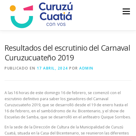
Saltar
al
Menú
contenido
LA CIUDAD
MUNICIPIO
NOTICIAS
Resultados del escrutinio del Carnaval
Curuzucuateño 2019
AUTOGESTION
HCD
CALENDARIO FISCAL
PUBLICADO EN
17 ABRIL, 2024
POR
ADMIN
A las 16 horas de este domingo 16 de febrero, se comenzó con el
escrutinio definitivo para saber los ganadores del Carnaval
Curuzucuateño 2019, que se desarrolló desde el 19 de enero hasta el
16 de febrero, en el sambódromo de Av. Bicentenario, y el show de
Escuelas de Samba, que se desarrolló en el anfiteatro Quique Sorribes.
En la sede de la Dirección de Cultura de la Municipalidad de Curuzú
Cuatiá, situada en la Casa del Bicentenario, se reunieron las diferentes