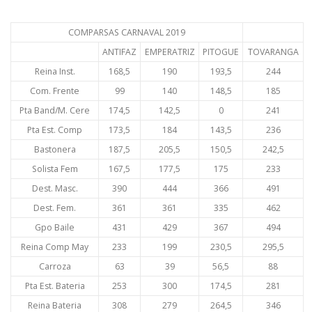
COMPARSAS CARNAVAL 2019
ANTIFAZ
EMPERATRIZ
PITOGUE
TOVARANGA
Reina Inst.
168,5
190
193,5
244
Com. Frente
99
140
148,5
185
Pta Band/M. Cere
174,5
142,5
0
241
Pta Est. Comp
173,5
184
143,5
236
Bastonera
187,5
205,5
150,5
242,5
Solista Fem
167,5
177,5
175
233
Dest. Masc.
390
444
366
491
Dest. Fem.
361
361
335
462
Gpo Baile
431
429
367
494
Reina Comp May
233
199
230,5
295,5
Carroza
63
39
56,5
88
Pta Est. Bateria
253
300
174,5
281
Reina Bateria
308
279
264,5
346