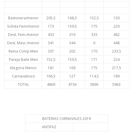
Bastonera/menor
205,5
168,5
152,5
130
Solista Fem/menor
173
159,5
175
220
Dest. Fem./menor
433
316
333
462
Dest. Masc./menor
341
344
0
448
Reina Comp Men
207
202
170
233,5
Pareja Baile Men
152,5
159,5
171
224
Alegoria Menor
181
169
175
217,5
Carnavalesco
166,5
127
114,5
189
TOTAL
4869
4736
3896
5963
BATERIAS CARNAVALES 2019
ANTIFAZ