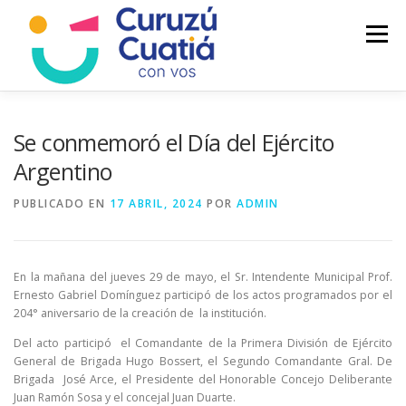
Saltar
al
Menú
contenido
LA CIUDAD
MUNICIPIO
NOTICIAS
Se conmemoró el Día del Ejército
Argentino
AUTOGESTION
HCD
CALENDARIO FISCAL
PUBLICADO EN
17 ABRIL, 2024
POR
ADMIN
En la mañana del jueves 29 de mayo, el Sr. Intendente Municipal Prof.
Ernesto Gabriel Domínguez participó de los actos programados por el
204° aniversario de la creación de la institución.
Del acto participó el Comandante de la Primera División de Ejército
General de Brigada Hugo Bossert, el Segundo Comandante Gral. De
Brigada José Arce, el Presidente del Honorable Concejo Deliberante
Juan Ramón Sosa y el concejal Juan Duarte.