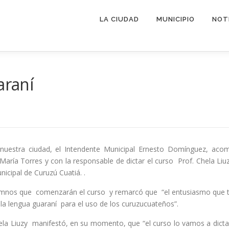
LA CIUDAD
MUNICIPIO
NOT
araní
de nuestra ciudad, el Intendente Municipal Ernesto Domínguez, ac
l María Torres y con la responsable de dictar el curso Prof. Chela Liu
icipal de Curuzú Cuatiá. .
alumnos que comenzarán el curso y remarcó que “el entusiasmo que 
la lengua guaraní para el uso de los curuzucuateños”.
la Liuzy manifestó, en su momento, que “el curso lo vamos a dictar 