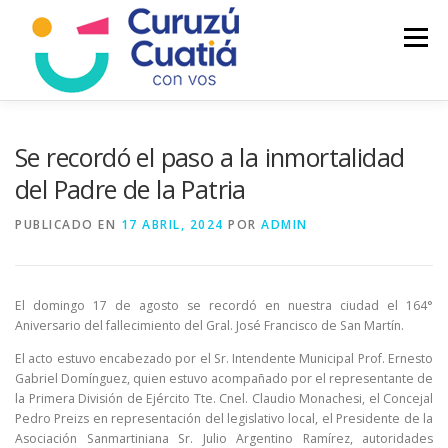
Saltar
al
Menú
contenido
LA CIUDAD
MUNICIPIO
NOTICIAS
Se recordó el paso a la inmortalidad
del Padre de la Patria
AUTOGESTION
HCD
CALENDARIO FISCAL
PUBLICADO EN
17 ABRIL, 2024
POR
ADMIN
El domingo 17 de agosto se recordó en nuestra ciudad el 164°
Aniversario del fallecimiento del Gral. José Francisco de San Martín.
El acto estuvo encabezado por el Sr. Intendente Municipal Prof. Ernesto
Gabriel Domínguez, quien estuvo acompañado por el representante de
la Primera División de Ejército Tte. Cnel. Claudio Monachesi, el Concejal
Pedro Preizs en representación del legislativo local, el Presidente de la
Asociación Sanmartiniana Sr. Julio Argentino Ramírez, autoridades