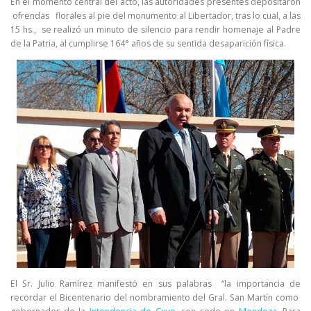
En el momento central del acto, las autoridades presentes depositaron
ofrendas florales al pie del monumento al Libertador, tras lo cual, a las
15 hs., se realizó un minuto de silencio para rendir homenaje al Padre
de la Patria, al cumplirse 164° años de su sentida desaparición física.
El Sr. Julio Ramírez manifestó en sus palabras “la importancia de
recordar el Bicentenario del nombramiento del Gral. San Martín como