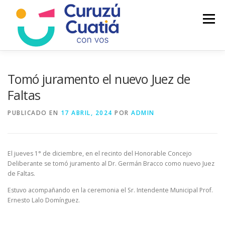
Saltar
al
Menú
contenido
LA CIUDAD
MUNICIPIO
NOTICIAS
Tomó juramento el nuevo Juez de
Faltas
AUTOGESTION
HCD
CALENDARIO FISCAL
PUBLICADO EN
17 ABRIL, 2024
POR
ADMIN
El jueves 1° de diciembre, en el recinto del Honorable Concejo
Deliberante se tomó juramento al Dr. Germán Bracco como nuevo Juez
de Faltas.
Estuvo acompañando en la ceremonia el Sr. Intendente Municipal Prof.
Ernesto Lalo Domínguez.