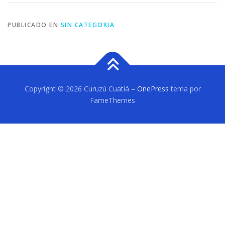
PUBLICADO EN
SIN CATEGORIA
Copyright © 2026 Curuzú Cuatiá
–
OnePress
tema por
FameThemes