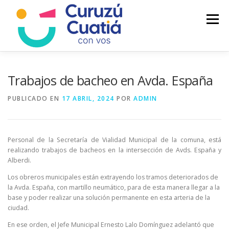
Saltar
al
Menú
contenido
LA CIUDAD
MUNICIPIO
NOTICIAS
Trabajos de bacheo en Avda. España
PUBLICADO EN
17 ABRIL, 2024
POR
ADMIN
AUTOGESTION
HCD
CALENDARIO FISCAL
Personal de la Secretaría de Vialidad Municipal de la comuna, está
realizando trabajos de bacheos en la intersección de Avds. España y
Alberdi.
Los obreros municipales están extrayendo los tramos deteriorados de
la Avda. España, con martillo neumático, para de esta manera llegar a la
base y poder realizar una solución permanente en esta arteria de la
ciudad.
En ese orden, el Jefe Municipal Ernesto Lalo Domínguez adelantó que