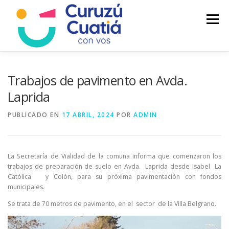
Saltar
al
Menú
contenido
LA CIUDAD
MUNICIPIO
NOTICIAS
Trabajos de pavimento en Avda.
Laprida
AUTOGESTION
HCD
CALENDARIO FISCAL
PUBLICADO EN
17 ABRIL, 2024
POR
ADMIN
La Secretaría de Vialidad de la comuna informa que comenzaron los
trabajos de preparación de suelo en Avda. Laprida desde Isabel La
Católica y Colón, para su próxima pavimentación con fondos
municipales.
Se trata de 70 metros de pavimento, en el sector de la Villa Belgrano.