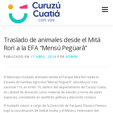
Saltar
al
Menú
contenido
LA CIUDAD
MUNICIPIO
NOTICIAS
Traslado de animales desde el Mitá
Rorï a la EFA “Mensú Pegüarâ”
AUTOGESTION
HCD
CALENDARIO FISCAL
PUBLICADO EN
17 ABRIL, 2024
POR
ADMIN
El Municipio trasladó animales desde el Parque Mitá Rorï hasta la
Escuela de Familias Agrícolas “Mensú Pegüarâ”, ubicada por ruta
nacional 119, en el km. 70, dentro del departamento de Curuzú Cuatiá,
en calidad de donación como material de estudio y recría de estas
especies, consistente en veintitrés gallinas y dieciocho conejos.
El traslado estuvo a cargo de la Dirección de Parques, Plazas y Paseos,
bajo la coordinación de Aníbal Acuña; y el Médico Veterinario del