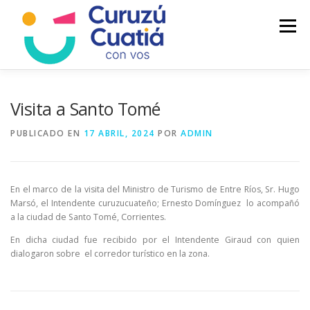
Saltar
al
Menú
contenido
LA CIUDAD
MUNICIPIO
NOTICIAS
Visita a Santo Tomé
PUBLICADO EN
17 ABRIL, 2024
POR
ADMIN
AUTOGESTION
HCD
CALENDARIO FISCAL
En el marco de la visita del Ministro de Turismo de Entre Ríos, Sr. Hugo
Marsó, el Intendente curuzucuateño; Ernesto Domínguez lo acompañó
a la ciudad de Santo Tomé, Corrientes.
En dicha ciudad fue recibido por el Intendente Giraud con quien
dialogaron sobre el corredor turístico en la zona.