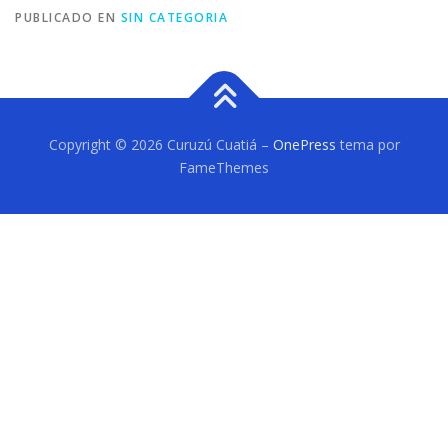
PUBLICADO EN
SIN CATEGORIA
Copyright © 2026 Curuzú Cuatiá
–
OnePress
tema por
FameThemes