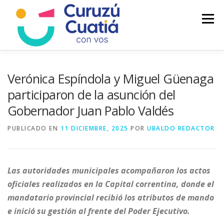
Saltar
al
Menú
contenido
LA CIUDAD
MUNICIPIO
NOTICIAS
Verónica Espíndola y Miguel Güenaga
participaron de la asunción del
Gobernador Juan Pablo Valdés
AUTOGESTION
HCD
CALENDARIO FISCAL
PUBLICADO EN
11 DICIEMBRE, 2025
POR
UBALDO REDACTOR
Las autoridades municipales acompañaron los actos
oficiales realizados en la Capital correntina, donde el
mandatario provincial recibió los atributos de mando
e inició su gestión al frente del Poder Ejecutivo.