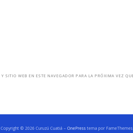
Y SITIO WEB EN ESTE NAVEGADOR PARA LA PRÓXIMA VEZ QU
Copyright © 2026 Curuzú Cuatiá
–
OnePress
tema por FameThemes