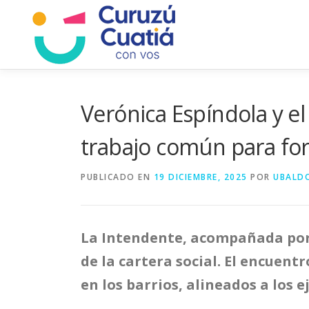
Saltar
al
contenido
Verónica Espíndola y e
trabajo común para fort
PUBLICADO EN
19 DICIEMBRE, 2025
POR
UBALD
La Intendente, acompañada por m
de la cartera social. El encuent
en los barrios, alineados a los e